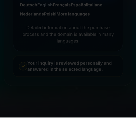
Deutsch
English
Français
Español
Italiano
Nederlands
Polski
More languages
Detailed information about the purchase
process and the domain is available in many
languages.
Your inquiry is reviewed personally and
answered in the selected language.
© 2026 Frankcom IT Service | Frank Heilmann |
Impressum
&