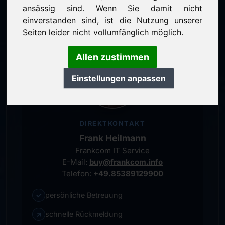
persönlicher Ansprechpartner
ansässig sind. Wenn Sie damit nicht
einverstanden sind, ist die Nutzung unserer
Seiten leider nicht vollumfänglich möglich.
Allen zustimmen
Einstellungen anpassen
DIREKTKONTAKT
Frank Heilmann
Frankcom IT Service
E-Mail:
buy@frankcom.info
Telefon:
+49.85389129900
✓
persönliche Betreuung
↗
schnelle Rückmeldung