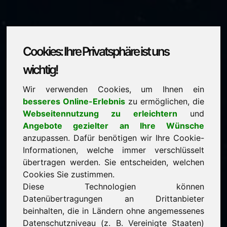
Cookies: Ihre Privatsphäre ist uns
mrs.eu
wichtig!
Wir verwenden Cookies, um Ihnen ein
steht zum Verkauf
besseres Online-Erlebnis
zu ermöglichen, die
Preis: 3.500,00 Euro
(exkl. MwSt.)
Webseitennutzung zu erleichtern
und
Angebote gezielter an Ihre Wünsche
anzupassen. Dafür benötigen wir Ihre Cookie-
NEU
Informationen, welche immer verschlüsselt
Attraktive Domain-Alternativen direkt auf Find-Your-
Domain.eu
übertragen werden. Sie entscheiden, welchen
entdecken ->
Cookies Sie zustimmen.
Diese Technologien können
Datenübertragungen an Drittanbieter
garantierter Bestpreis durch Direkterwerb
beinhalten, die in Ländern ohne angemessenes
serviceorientierte Kaufabwicklung
Datenschutzniveau (z. B. Vereinigte Staaten)